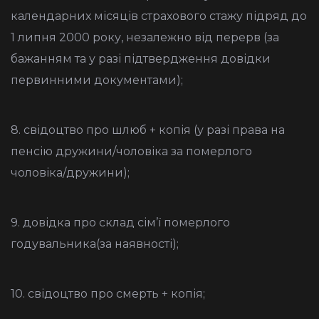
календарних місяців страхового стажу підряд до
1 липня 2000 року, незалежно від перерв (за
бажанням та у разі підтвердження довідки
первинними документами);
8. свідоцтво про шлюб + копія (у разі права на
пенсію дружини/чоловіка за померлого
чоловіка/дружини);
9. довідка про склад сім’ї померлого
годувальника(за наявності);
10. свідоцтво про смерть + копія;