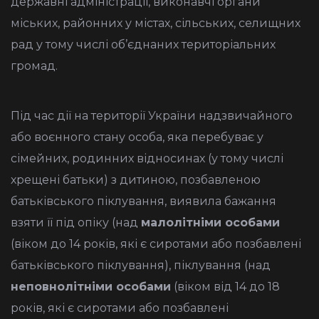
державні адміністрації, виконавчі органи
міських, районних у містах, сільських, селищних
рад у тому числі об’єднаних територіальних
громад.
Під час дії на території України надзвичайного
або воєнного стану особа, яка перебуває у
сімейних, родинних відносинах (у тому числі
хрещені батьки) з дитиною, позбавленою
батьківського піклування, виявила бажання
взяти її під опіку (над
малолітніми особами
(віком до 14 років, які є сиротами або позбавлені
батьківського піклування), піклування (над
неповнолітніми особами
(віком від 14 до 18
років, які є сиротами або позбавлені