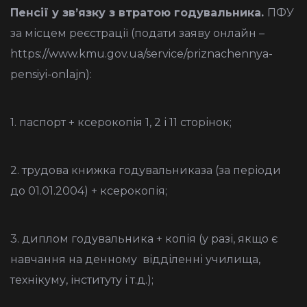
Пенсії у зв’язку з втратою годувальника.
ПФУ
за місцем реєстрації (подати заяву онлайн –
https://www.kmu.gov.ua/service/priznachennya-
pensiyi-onlajn
):
1. паспорт + ксерокопія 1, 2 і 11 сторінок;
2. трудова книжка годувальниказа (за періоди
до 01.01.2004) + ксерокопія;
3. диплом годувальника + копія (у разі, якщо є
навчання на денному відділенні училища,
технікуму, інституту і т.д.);